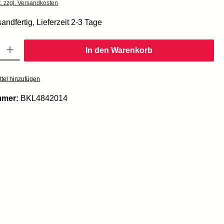
t. zzgl. Versandkosten
andfertig, Lieferzeit 2-3 Tage
Gib den gewünschten Wert ein oder benutze die Schaltflächen um die Anzahl zu er
In den Warenkorb
tel hinzufügen
mmer:
BKL4842014