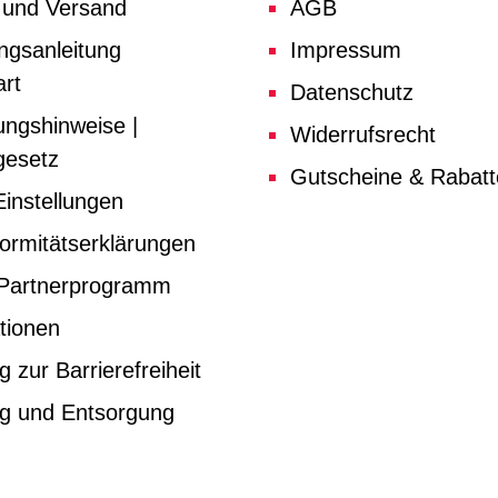
 und Versand
AGB
ngsanleitung
Impressum
rt
Datenschutz
ungshinweise |
Widerrufsrecht
gesetz
Gutscheine & Rabat
instellungen
ormitätserklärungen
e Partnerprogramm
tionen
g zur Barrierefreiheit
ng und Entsorgung