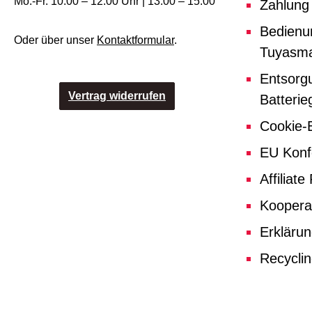
Mo.-Fr. 10.00 – 12.00 Uhr | 13.00 – 15.00
Zahlung
Bedienu
Oder über unser
Kontaktformular
.
Tuyasma
Entsorg
Vertrag widerrufen
Batterie
Cookie-E
EU Konf
Affiliat
Koopera
Erklärun
Recycli