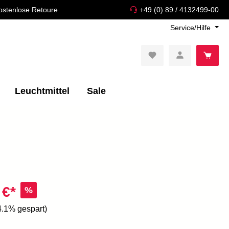
ostenlose Retoure
+49 (0) 89 / 4132499-00
Service/Hilfe
Leuchtmittel
Sale
 €*
%
4.1% gespart)