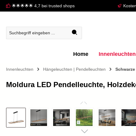
🌟🌟🌟🌟🌟 4,7 bei trusted shops
Kosten
springen
Zur Hauptnavigation springen
Home
Innenleuchten
Innenleuchten
Hängeleuchten | Pendelleuchten
Schwarze
Moldura LED Pendelleuchte, Holzdek
Bildergalerie überspringen