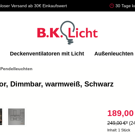
loser Versand ab 30€ Einkaufswert
30 Tage k
Deckenventilatoren mit Licht
Außenleuchten
 Pendelleuchten
or, Dimmbar, warmweiß, Schwarz
189,00
249,00 €*
(2
Inhalt:
1 Stück