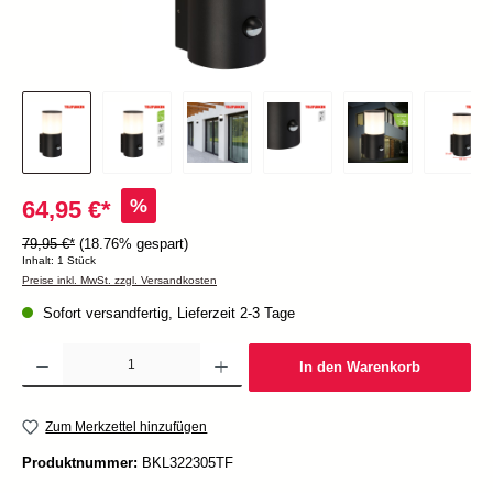
%
64,95 €*
79,95 €*
(18.76% gespart)
Inhalt:
1 Stück
Preise inkl. MwSt. zzgl. Versandkosten
Sofort versandfertig, Lieferzeit 2-3 Tage
Produkt Anzahl: Gib den gewünschten Wert ein oder benutze die Schaltflächen um die Anzah
In den Warenkorb
Zum Merkzettel hinzufügen
Produktnummer:
BKL322305TF