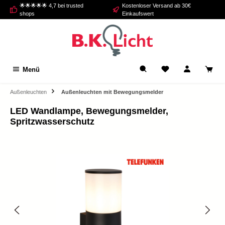
🌟🌟🌟🌟🌟 4,7 bei trusted
Kostenloser Versand ab 30€
alt springen
shops
Einkaufswert
Menü
Außenleuchten
Außenleuchten mit Bewegungsmelder
LED Wandlampe, Bewegungsmelder,
Spritzwasserschutz
Bildergalerie überspringen