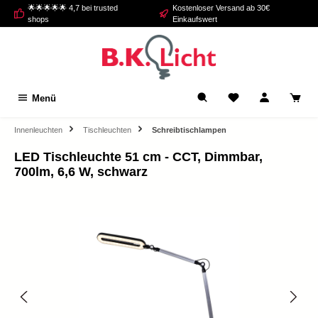
🌟🌟🌟🌟🌟 4,7 bei trusted
Kostenloser Versand ab 30€
alt springen
shops
Einkaufswert
Menü
Innenleuchten
Tischleuchten
Schreibtischlampen
LED Tischleuchte 51 cm - CCT, Dimmbar,
700lm, 6,6 W, schwarz
Bildergalerie überspringen