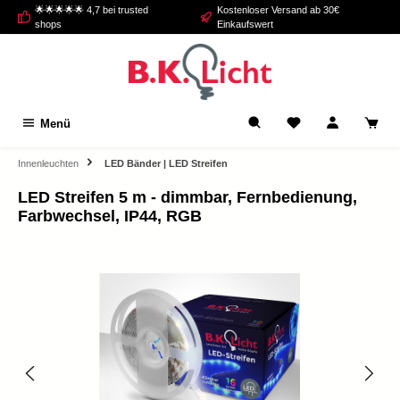
🌟🌟🌟🌟🌟 4,7 bei trusted
Kostenloser Versand ab 30€
alt springen
shops
Einkaufswert
Menü
Innenleuchten
LED Bänder | LED Streifen
LED Streifen 5 m - dimmbar, Fernbedienung,
Farbwechsel, IP44, RGB
Bildergalerie überspringen