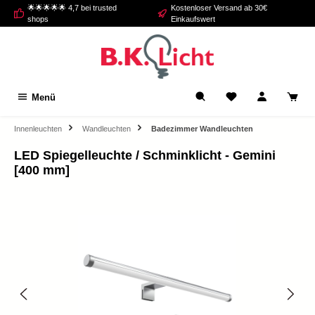
🌟🌟🌟🌟🌟 4,7 bei trusted
Kostenloser Versand ab 30€
alt springen
shops
Einkaufswert
Menü
Innenleuchten
Wandleuchten
Badezimmer Wandleuchten
LED Spiegelleuchte / Schminklicht - Gemini
[400 mm]
Bildergalerie überspringen