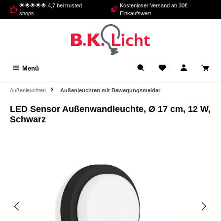
🌟🌟🌟🌟🌟 4,7 bei trusted
Kostenloser Versand ab 30€
alt springen
shops
Einkaufswert
Menü
Außenleuchten
Außenleuchten mit Bewegungsmelder
LED Sensor Außenwandleuchte, Ø 17 cm, 12 W,
Schwarz
Bildergalerie überspringen