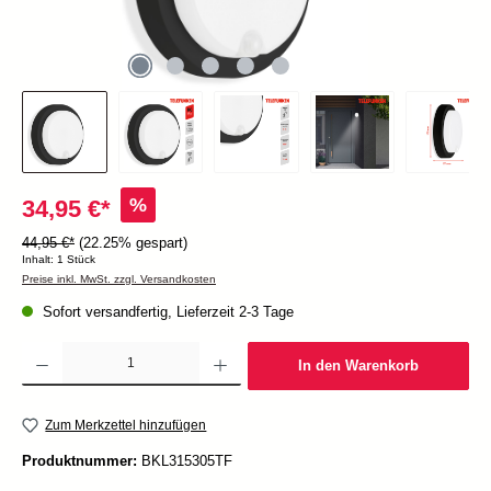
%
34,95 €*
44,95 €*
(22.25% gespart)
Inhalt:
1 Stück
Preise inkl. MwSt. zzgl. Versandkosten
Sofort versandfertig, Lieferzeit 2-3 Tage
Produkt Anzahl: Gib den gewünschten Wert ein oder benutze die Schaltflächen um die Anzah
In den Warenkorb
Zum Merkzettel hinzufügen
Produktnummer:
BKL315305TF