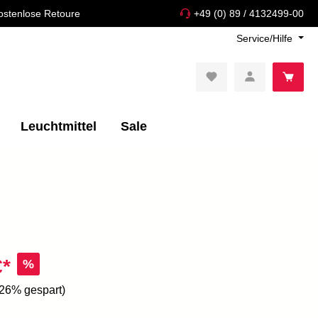
ostenlose Retoure
+49 (0) 89 / 4132499-00
Service/Hilfe
Leuchtmittel
Sale
€*
%
.26% gespart)