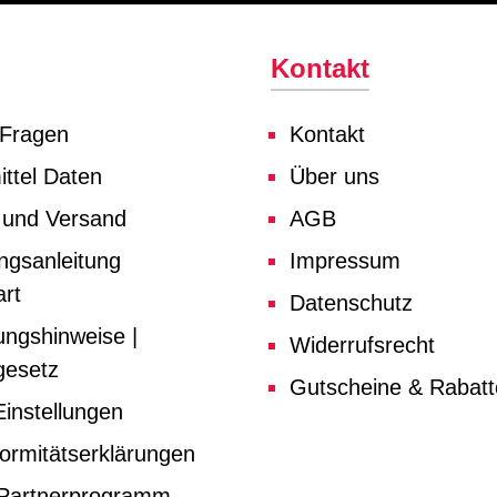
Kontakt
 Fragen
Kontakt
ttel Daten
Über uns
 und Versand
AGB
ngsanleitung
Impressum
rt
Datenschutz
ungshinweise |
Widerrufsrecht
gesetz
Gutscheine & Rabat
instellungen
ormitätserklärungen
e Partnerprogramm