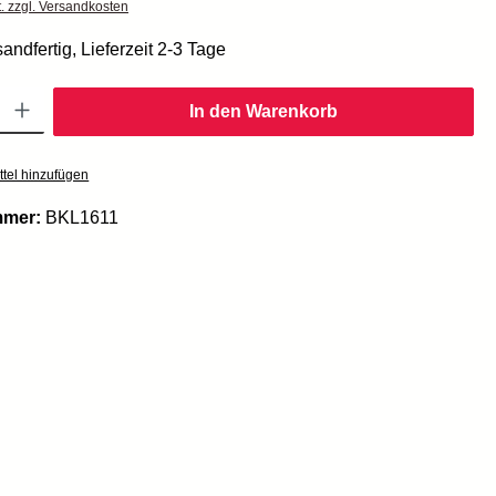
t. zzgl. Versandkosten
andfertig, Lieferzeit 2-3 Tage
Gib den gewünschten Wert ein oder benutze die Schaltflächen um die Anzahl zu er
In den Warenkorb
tel hinzufügen
mmer:
BKL1611