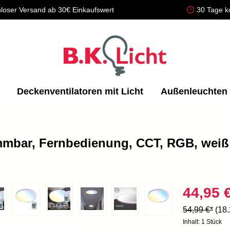
loser Versand ab 30€ Einkaufswert
30 Tage k
Deckenventilatoren mit Licht
Außenleuchten
mmbar, Fernbedienung, CCT, RGB, weiß
44,95 
54,99 €*
(18
Inhalt:
1 Stück