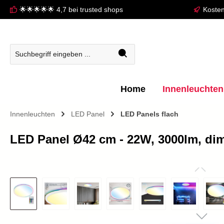
🌟🌟🌟🌟🌟 4,7 bei trusted shops
Kosten
springen
Zur Hauptnavigation springen
Home
Innenleuchten
Innenleuchten
LED Panel
LED Panels flach
LED Panel Ø42 cm - 22W, 3000lm, di
Bildergalerie überspringen