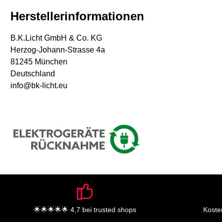
Herstellerinformationen
B.K.Licht GmbH & Co. KG
Herzog-Johann-Strasse 4a
81245 München
Deutschland
info@bk-licht.eu
🌟🌟🌟🌟🌟 4,7 bei trusted shops
Koste