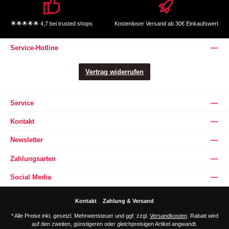
🌟🌟🌟🌟🌟 4,7 bei trusted shops
Kostenloser Versand ab 30€ Einkaufswert
Service-Hotline
Vertrag widerrufen
Service
Kontakt
Newsletter
Zahlungsarten
Social Media
Kontakt
Zahlung & Versand
* Alle Preise inkl. gesetzl. Mehrwertsteuer und ggf. zzgl.
Versandkosten
. Rabatt wird
auf den zweiten, günstigeren oder gleichpreisigen Artikel angwandt.