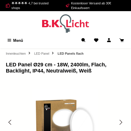
🌟🌟🌟🌟🌟 4,7 bei trusted
Kostenloser Versand ab 30€
alt springen
shops
Einkaufswert
Menü
Innenleuchten
LED Panel
LED Panels flach
LED Panel Ø29 cm - 18W, 2400lm, Flach,
Backlight, IP44, Neutralweiß, Weiß
Bildergalerie überspringen