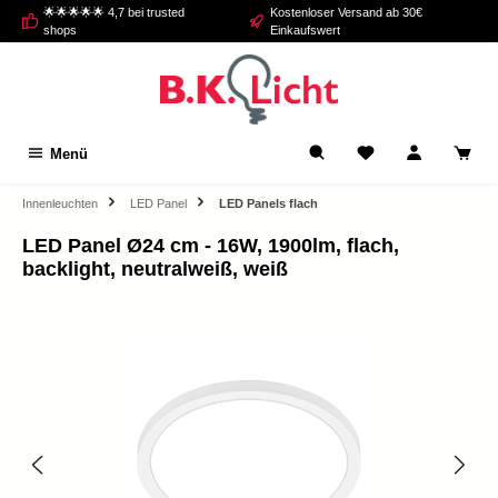
🌟🌟🌟🌟🌟 4,7 bei trusted
Kostenloser Versand ab 30€
alt springen
shops
Einkaufswert
Menü
Innenleuchten
LED Panel
LED Panels flach
LED Panel Ø24 cm - 16W, 1900lm, flach,
backlight, neutralweiß, weiß
Bildergalerie überspringen