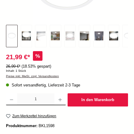
%
21,99 €*
26,99 €*
(18.53% gespart)
Inhalt:
1 Stück
Preise inkl. MwSt. zzgl. Versandkosten
Sofort versandfertig, Lieferzeit 2-3 Tage
Produkt Anzahl: Gib den gewünschten Wert ein oder benutze die Schaltflächen um die Anzah
In den Warenkorb
Zum Merkzettel hinzufügen
Produktnummer:
BKL1598