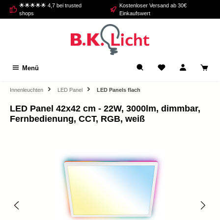
🌟🌟🌟🌟🌟 4,7 bei trusted
Kostenloser Versand ab 30€
alt springen
shops
Einkaufswert
Menü
Innenleuchten
LED Panel
LED Panels flach
LED Panel 42x42 cm - 22W, 3000lm, dimmbar,
Fernbedienung, CCT, RGB, weiß
Bildergalerie überspringen