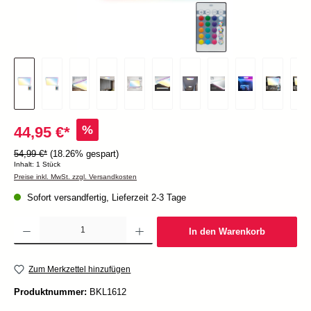
%
44,95 €*
54,99 €*
(18.26% gespart)
Inhalt:
1 Stück
Preise inkl. MwSt. zzgl. Versandkosten
Sofort versandfertig, Lieferzeit 2-3 Tage
Produkt Anzahl: Gib den gewünschten Wert ein oder benutze die Schaltflächen um die Anzah
In den Warenkorb
Zum Merkzettel hinzufügen
Produktnummer:
BKL1612