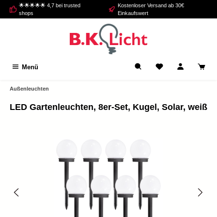
🌟🌟🌟🌟🌟 4,7 bei trusted
Kostenloser Versand ab 30€
alt springen
shops
Einkaufswert
Menü
Außenleuchten
LED Gartenleuchten, 8er-Set, Kugel, Solar, weiß
Bildergalerie überspringen