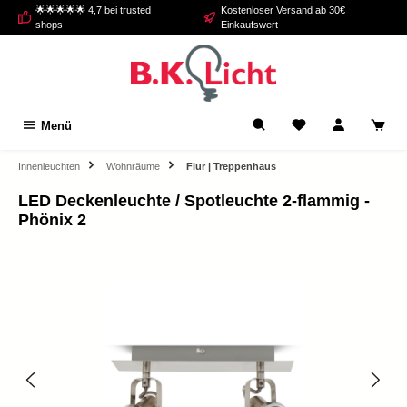
🌟🌟🌟🌟🌟 4,7 bei trusted
Kostenloser Versand ab 30€
alt springen
shops
Einkaufswert
Menü
Innenleuchten
Wohnräume
Flur | Treppenhaus
LED Deckenleuchte / Spotleuchte 2-flammig -
Phönix 2
Bildergalerie überspringen