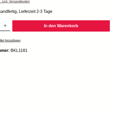
t. zzgl. Versandkosten
andfertig, Lieferzeit 2-3 Tage
Gib den gewünschten Wert ein oder benutze die Schaltflächen um die Anzahl zu er
In den Warenkorb
tel hinzufügen
mmer:
BKL1181