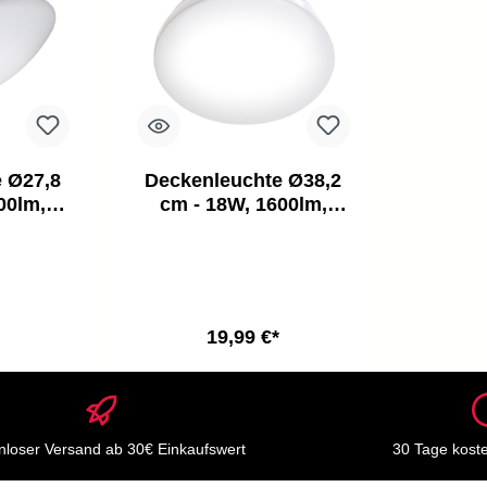
 Ø27,8
Deckenleuchte Ø38,2
00lm,
cm - 18W, 1600lm,
4,
LED, IP44,
 weiß
neutralweiß, weiß
19,99 €*
nloser Versand ab 30€ Einkaufswert
30 Tage kost