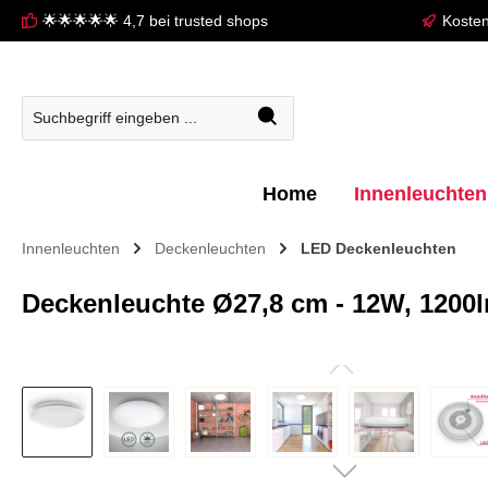
🌟🌟🌟🌟🌟 4,7 bei trusted shops
Kosten
springen
Zur Hauptnavigation springen
Home
Innenleuchten
Innenleuchten
Deckenleuchten
LED Deckenleuchten
Deckenleuchte Ø27,8 cm - 12W, 1200l
Bildergalerie überspringen