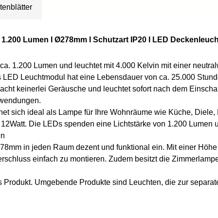
tenblätter
I 1.200 Lumen I Ø278mm I Schutzart IP20 I LED Deckenleuc
 ca. 1.200 Lumen und leuchtet mit
4.000 Kelvin
mit einer neutr
s LED Leuchtmodul hat eine Lebensdauer von ca. 25.000 Stunde
cht keinerlei Geräusche und leuchtet sofort nach dem Einschal
Anwendungen.
 sich ideal als Lampe für Ihre Wohnräume wie Küche, Diele, Fl
12Watt. Die LEDs spenden eine Lichtstärke von 1.200 Lumen und
in
8mm in jeden Raum dezent und funktional ein. Mit einer Höhe 
verschluss einfach zu montieren. Zudem besitzt die Zimmerlam
Produkt. Umgebende Produkte sind Leuchten, die zur separaten