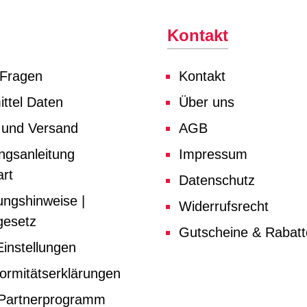
Kontakt
 Fragen
Kontakt
ttel Daten
Über uns
 und Versand
AGB
ngsanleitung
Impressum
rt
Datenschutz
ungshinweise |
Widerrufsrecht
gesetz
Gutscheine & Rabat
instellungen
ormitätserklärungen
e Partnerprogramm