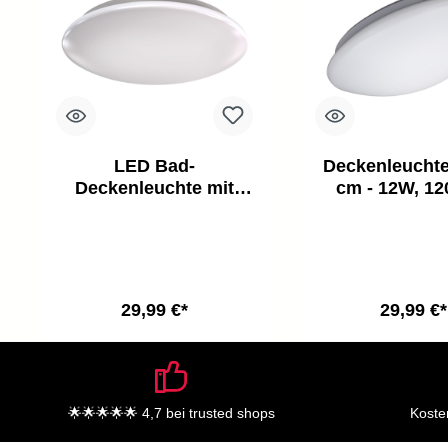
LED Bad-
Deckenleuchte
Deckenleuchte mit
cm - 12W, 12
Sensor - Polaris
LED, IP4
neutralweiß,
29,99 €*
29,99 €*
🌟🌟🌟🌟🌟 4,7 bei trusted shops
Koste