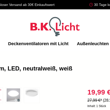
loser Versand ab 30€ Einkaufswert
30 Tage k
Deckenventilatoren mit Licht
Außenleuchten
m, LED, neutralweiß, weiß
19,99 
27,99 €*
(28
Inhalt:
1 Stück