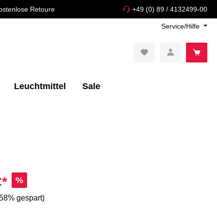
ostenlose Retoure
+49 (0) 89 / 4132499-00
Service/Hilfe
Leuchtmittel
Sale
€*
%
.58% gespart)