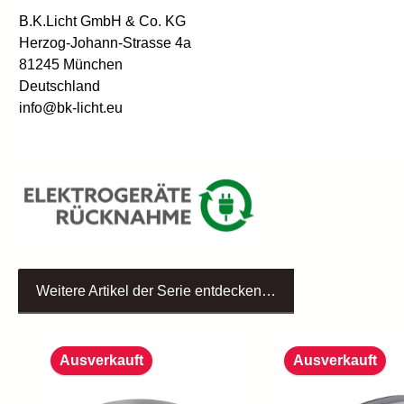
B.K.Licht GmbH & Co. KG
Herzog-Johann-Strasse 4a
81245 München
Deutschland
info@bk-licht.eu
Weitere Artikel der Serie entdecken…
Produktgalerie überspringen
Ausverkauft
Ausverkauft