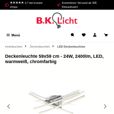
🌟🌟🌟🌟🌟 4,7 bei trusted
Kostenloser Versand ab 30€
alt springen
shops
Einkaufswert
Menü
Innenleuchten
Deckenleuchten
LED Deckenleuchten
Deckenleuchte 59x59 cm - 24W, 2400lm, LED,
warmweiß, chromfarbig
Bildergalerie überspringen