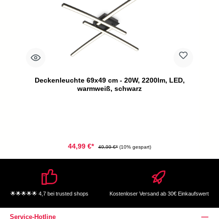
Deckenleuchte 69x49 cm - 20W, 2200lm, LED,
warmweiß, schwarz
44,99 €*
49,99 €*
(10% gespart)
🌟🌟🌟🌟🌟 4,7 bei trusted shops
Kostenloser Versand ab 30€ Einkaufswert
Service-Hotline