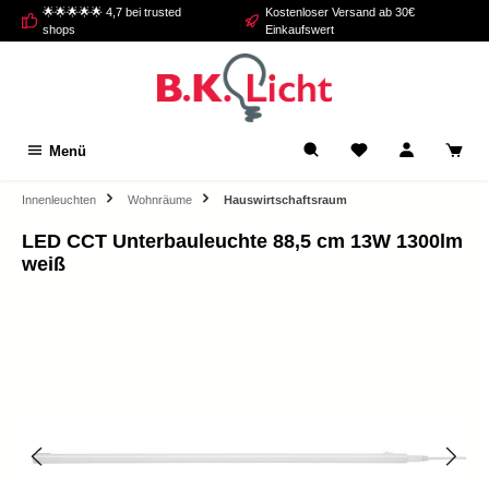
🌟🌟🌟🌟🌟 4,7 bei trusted
Kostenloser Versand ab 30€
alt springen
shops
Einkaufswert
Menü
Innenleuchten
Wohnräume
Hauswirtschaftsraum
LED CCT Unterbauleuchte 88,5 cm 13W 1300lm
weiß
Bildergalerie überspringen