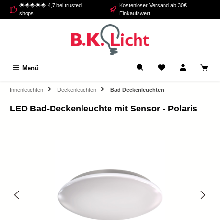
🌟🌟🌟🌟🌟 4,7 bei trusted
Kostenloser Versand ab 30€
alt springen
shops
Einkaufswert
Menü
Innenleuchten
Deckenleuchten
Bad Deckenleuchten
LED Bad-Deckenleuchte mit Sensor - Polaris
Bildergalerie überspringen