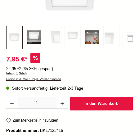
%
7,95 €*
22,95 €*
(65.36% gespart)
Inhalt:
1 Stück
Preise inkl. MwSt. zzgl. Versandkosten
Sofort versandfertig, Lieferzeit 2-3 Tage
Produkt Anzahl: Gib den gewünschten Wert ein oder benutze die Schaltflächen um die Anzah
In den Warenkorb
Zum Merkzettel hinzufügen
Produktnummer:
BKL7123416