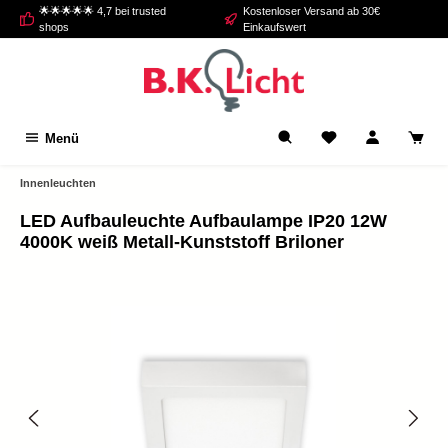
🌟🌟🌟🌟🌟 4,7 bei trusted
Kostenloser Versand ab 30€
alt springen
shops
Einkaufswert
Menü
Innenleuchten
LED Aufbauleuchte Aufbaulampe IP20 12W
4000K weiß Metall-Kunststoff Briloner
Bildergalerie überspringen