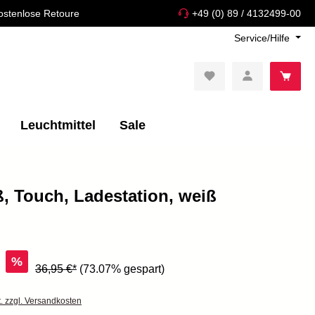
ostenlose Retoure
+49 (0) 89 / 4132499-00
Service/Hilfe
Leuchtmittel
Sale
, Touch, Ladestation, weiß
%
36,95 €*
(73.07% gespart)
t. zzgl. Versandkosten