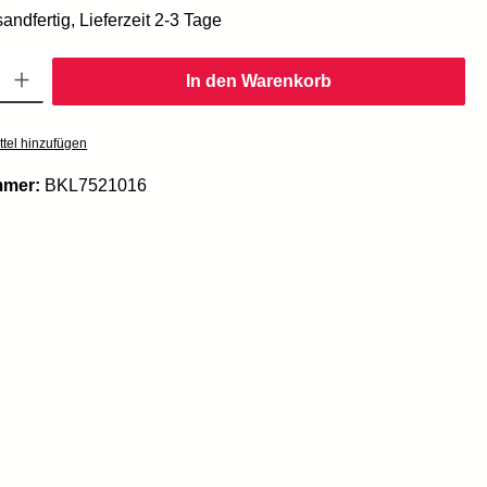
andfertig, Lieferzeit 2-3 Tage
Gib den gewünschten Wert ein oder benutze die Schaltflächen um die Anzahl zu er
In den Warenkorb
tel hinzufügen
mmer:
BKL7521016