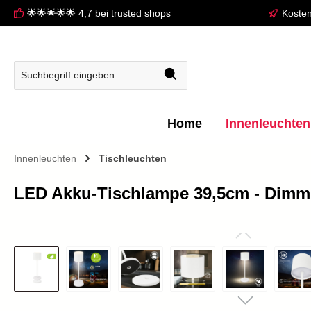
🌟🌟🌟🌟🌟 4,7 bei trusted shops
Kosten
springen
Zur Hauptnavigation springen
Home
Innenleuchten
Innenleuchten
Tischleuchten
LED Akku-Tischlampe 39,5cm - Dimmba
Bildergalerie überspringen