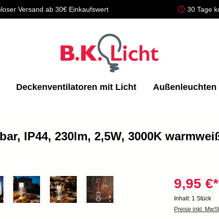
loser Versand ab 30€ Einkaufswert
30 Tage k
Deckenventilatoren mit Licht
Außenleuchten
r, IP44, 230lm, 2,5W, 3000K warmweiß
9,95 €*
Inhalt:
1 Stück
Preise inkl. MwS