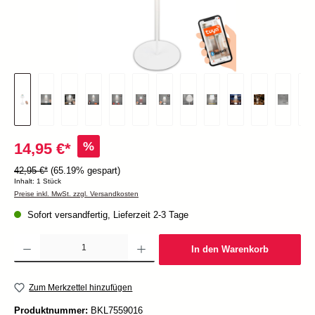
%
14,95 €*
42,95 €*
(65.19% gespart)
Inhalt:
1 Stück
Preise inkl. MwSt. zzgl. Versandkosten
Sofort versandfertig, Lieferzeit 2-3 Tage
Produkt Anzahl: Gib den gewünschten Wert ein oder benutze die Schaltflächen um die Anzah
In den Warenkorb
Zum Merkzettel hinzufügen
Produktnummer:
BKL7559016