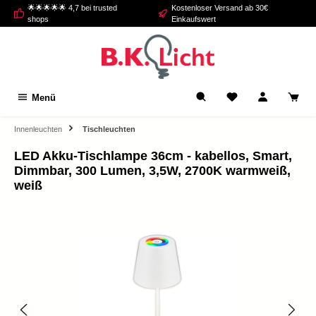
🌟🌟🌟🌟🌟 4,7 bei trusted
Kostenloser Versand ab 30€
alt springen
shops
Einkaufswert
Menü
Innenleuchten
Tischleuchten
LED Akku-Tischlampe 36cm - kabellos, Smart,
Dimmbar, 300 Lumen, 3,5W, 2700K warmweiß,
weiß
Bildergalerie überspringen