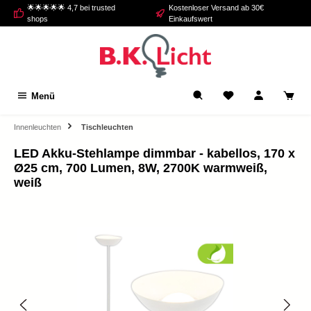
🌟🌟🌟🌟🌟 4,7 bei trusted
Kostenloser Versand ab 30€
alt springen
shops
Einkaufswert
Menü
Innenleuchten
Tischleuchten
LED Akku-Stehlampe dimmbar - kabellos, 170 x
Ø25 cm, 700 Lumen, 8W, 2700K warmweiß,
weiß
Bildergalerie überspringen