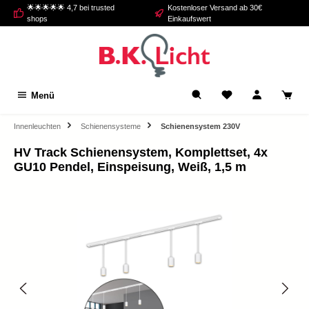
🌟🌟🌟🌟🌟 4,7 bei trusted
Kostenloser Versand ab 30€
alt springen
shops
Einkaufswert
Menü
Innenleuchten
Schienensysteme
Schienensystem 230V
HV Track Schienensystem, Komplettset, 4x
GU10 Pendel, Einspeisung, Weiß, 1,5 m
Bildergalerie überspringen