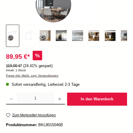
%
89,95 €*
119,00 €*
(24.41% gespart)
Inhalt:
1 Stück
Preise inkl. MwSt. zzgl. Versandkosten
Sofort versandfertig, Lieferzeit 2-3 Tage
Produkt Anzahl: Gib den gewünschten Wert ein oder benutze die Schaltflächen um die Anzah
In den Warenkorb
Zum Merkzettel hinzufügen
Produktnummer:
BKL8015046B