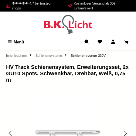
🌟🌟🌟🌟🌟 4,7 bei trusted
Kostenloser Versand ab 30€
alt springen
shops
Einkaufswert
Menü
Innenleuchten
Schienensysteme
Schienensystem 230V
HV Track Schienensystem, Erweiterungsset, 2x
GU10 Spots, Schwenkbar, Drehbar, Weiß, 0,75
m
Bildergalerie überspringen