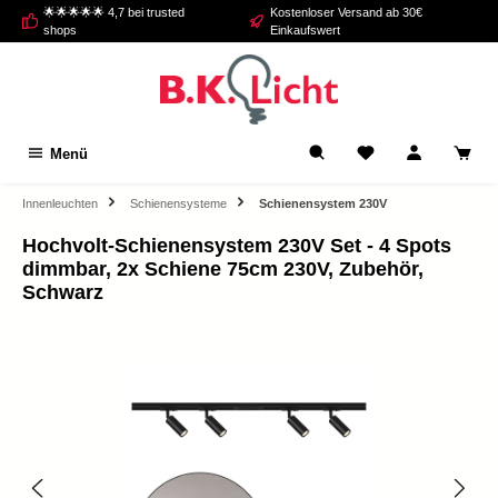
🌟🌟🌟🌟🌟 4,7 bei trusted
Kostenloser Versand ab 30€
alt springen
shops
Einkaufswert
Menü
Innenleuchten
Schienensysteme
Schienensystem 230V
Hochvolt-Schienensystem 230V Set - 4 Spots
dimmbar, 2x Schiene 75cm 230V, Zubehör,
Schwarz
Bildergalerie überspringen