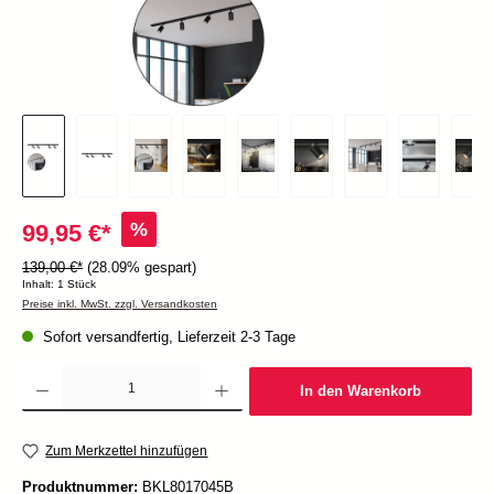
%
99,95 €*
139,00 €*
(28.09% gespart)
Inhalt:
1 Stück
Preise inkl. MwSt. zzgl. Versandkosten
Sofort versandfertig, Lieferzeit 2-3 Tage
Produkt Anzahl: Gib den gewünschten Wert ein oder benutze die Schaltflächen um die Anzah
In den Warenkorb
Zum Merkzettel hinzufügen
Produktnummer:
BKL8017045B