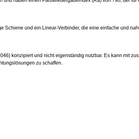
 und haben einen Farbwiedergabeindex (Ra) von ?90, der für e
ge Schiene und ein Linear-Verbinder, die eine einfache und na
25046) konzipiert und nicht eigenständig nutzbar. Es kann mit z
htungslösungen zu schaffen.