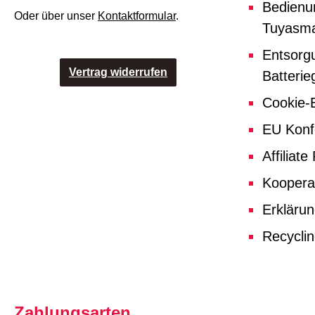
Bedienu
Oder über unser
Kontaktformular
.
Tuyasma
Entsorg
Vertrag widerrufen
Batterie
Cookie-E
EU Konf
Affiliat
Koopera
Erklärun
Recycli
Zahlungsarten