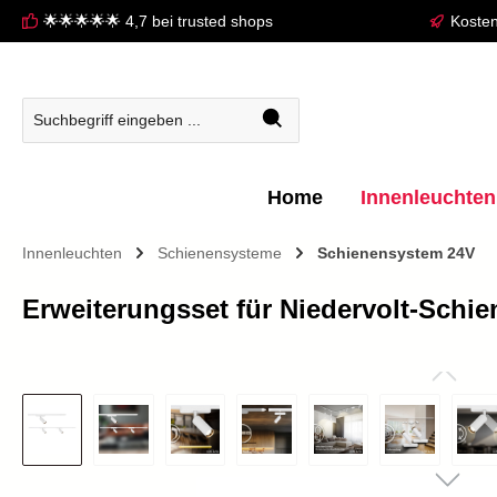
🌟🌟🌟🌟🌟 4,7 bei trusted shops
Kosten
springen
Zur Hauptnavigation springen
Home
Innenleuchten
Innenleuchten
Schienensysteme
Schienensystem 24V
Erweiterungsset für Niedervolt-Schi
Bildergalerie überspringen