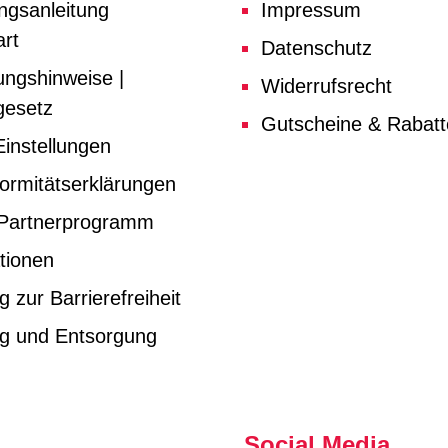
ngsanleitung
Impressum
rt
Datenschutz
ungshinweise |
Widerrufsrecht
gesetz
Gutscheine & Rabat
instellungen
ormitätserklärungen
e Partnerprogramm
tionen
g zur Barrierefreiheit
ng und Entsorgung
Social Media