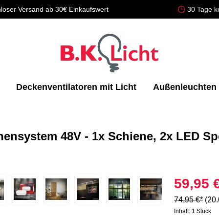
loser Versand ab 30€ Einkaufswert
30 Tage k
Deckenventilatoren mit Licht
Außenleuchten
enensystem 48V - 1x Schiene, 2x LED Sp
59,95 
74,95 €*
(20
Inhalt:
1 Stück