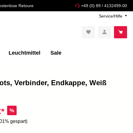
ostenlose Retoure
+49 (0) 89 / 4132499-00
Service/Hilfe
Leuchtmittel
Sale
ots, Verbinder, Endkappe, Weiß
€*
%
.01% gespart)