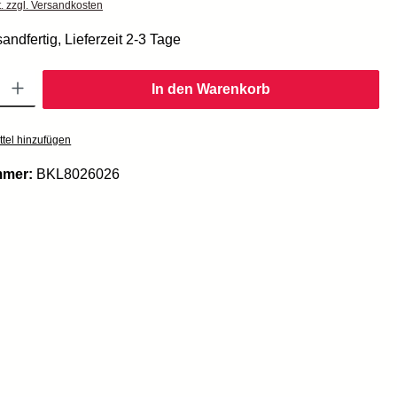
t. zzgl. Versandkosten
andfertig, Lieferzeit 2-3 Tage
Gib den gewünschten Wert ein oder benutze die Schaltflächen um die Anzahl zu er
In den Warenkorb
tel hinzufügen
mmer:
BKL8026026