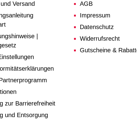
 und Versand
AGB
ngsanleitung
Impressum
rt
Datenschutz
ungshinweise |
Widerrufsrecht
gesetz
Gutscheine & Rabat
instellungen
ormitätserklärungen
e Partnerprogramm
tionen
g zur Barrierefreiheit
ng und Entsorgung