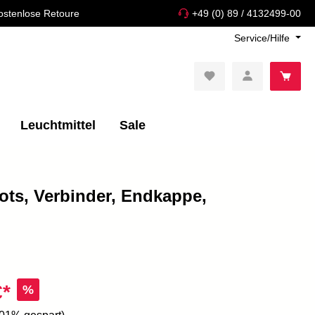
ostenlose Retoure
+49 (0) 89 / 4132499-00
Service/Hilfe
Leuchtmittel
Sale
ots, Verbinder, Endkappe,
€*
%