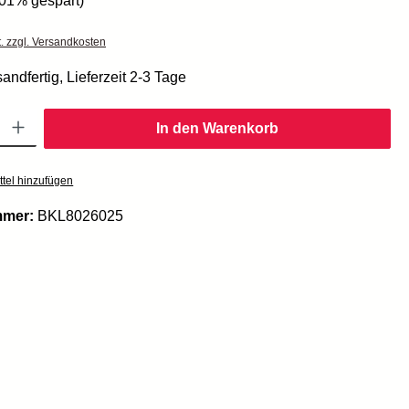
.01% gespart)
t. zzgl. Versandkosten
andfertig, Lieferzeit 2-3 Tage
Gib den gewünschten Wert ein oder benutze die Schaltflächen um die Anzahl zu er
In den Warenkorb
tel hinzufügen
mmer:
BKL8026025