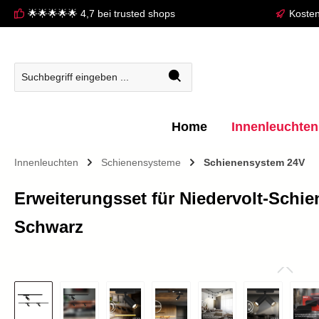
🌟🌟🌟🌟🌟 4,7 bei trusted shops
Kosten
springen
Zur Hauptnavigation springen
Home
Innenleuchten
Innenleuchten
Schienensysteme
Schienensystem 24V
Erweiterungsset für Niedervolt-Schi
Schwarz
Bildergalerie überspringen