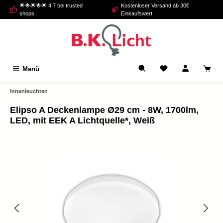
🌟🌟🌟🌟🌟 4,7 bei trusted
Kostenloser Versand ab 30€
alt springen
shops
Einkaufswert
Menü
Innenleuchten
Elipso A Deckenlampe Ø29 cm - 8W, 1700lm,
LED, mit EEK A Lichtquelle*, Weiß
Bildergalerie überspringen