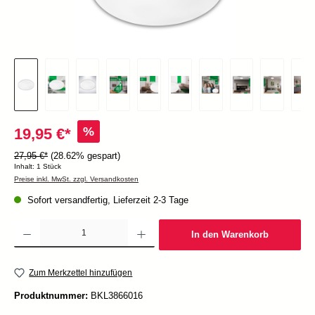
%
19,95 €*
27,95 €*
(28.62% gespart)
Inhalt:
1 Stück
Preise inkl. MwSt. zzgl. Versandkosten
Sofort versandfertig, Lieferzeit 2-3 Tage
Produkt Anzahl: Gib den gewünschten Wert ein oder benutze die Schaltflächen um die Anzah
In den Warenkorb
Zum Merkzettel hinzufügen
Produktnummer:
BKL3866016