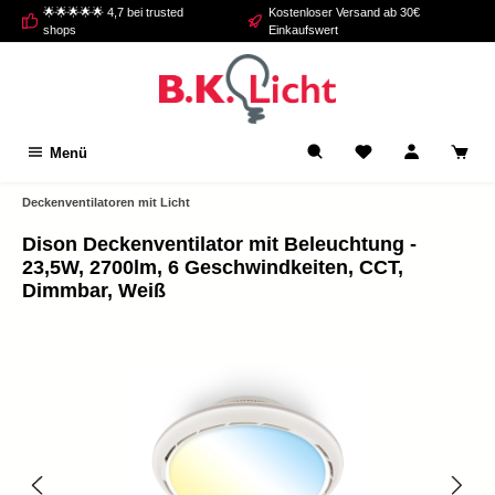
🌟🌟🌟🌟🌟 4,7 bei trusted
Kostenloser Versand ab 30€
alt springen
shops
Einkaufswert
Menü
Deckenventilatoren mit Licht
Dison Deckenventilator mit Beleuchtung -
23,5W, 2700lm, 6 Geschwindkeiten, CCT,
Dimmbar, Weiß
Bildergalerie überspringen