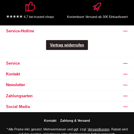
🌟🌟🌟🌟🌟 4,7 bei trusted shops
Kostenloser Versand ab 30€ Einkaufswert
Service-Hotline
Vertrag widerrufen
Service
Kontakt
Newsletter
Zahlungsarten
Social Media
Kontakt
Zahlung & Versand
* Alle Preise inkl. gesetzl. Mehrwertsteuer und ggf. zzgl.
Versandkosten
. Rabatt wird