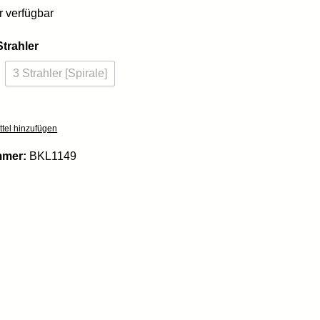
 verfügbar
auswählen
Strahler
3 Strahler [Spirale]
ption ist zurzeit nicht verfügbar.)
(Diese Option ist zurzeit nicht verfügbar.)
tel hinzufügen
mmer:
BKL1149