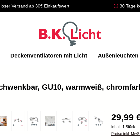
loser Versand ab 30€ Einkaufswert
30 Tage k
Deckenventilatoren mit Licht
Außenleuchten
 schwenkbar, GU10, warmweiß, chromfar
29,99 
Inhalt:
1 Stück
Preise inkl. MwS