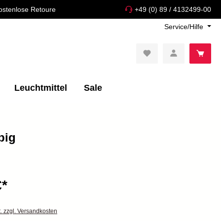
ostenlose Retoure
+49 (0) 89 / 4132499-00
Service/Hilfe
Leuchtmittel
Sale
big
€*
t. zzgl. Versandkosten