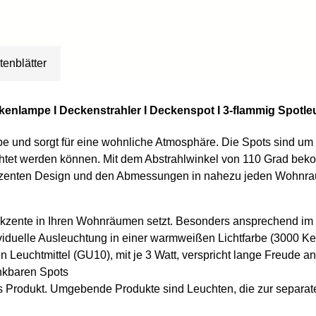
tenblätter
nlampe I Deckenstrahler I Deckenspot I 3-flammig Spotle
arbe und sorgt für eine wohnliche Atmosphäre. Die Spots sind 
htet werden können. Mit dem Abstrahlwinkel von 110 Grad beko
ezenten Design und den Abmessungen in nahezu jeden Wohnrau
 Akzente in Ihren Wohnräumen setzt. Besonders ansprechend i
viduelle Ausleuchtung in einer warmweißen Lichtfarbe (3000 Kel
 Leuchtmittel (GU10), mit je 3 Watt, verspricht lange Freude a
nkbaren Spots
Produkt. Umgebende Produkte sind Leuchten, die zur separaten