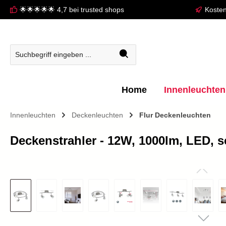
🌟🌟🌟🌟🌟 4,7 bei trusted shops
Kosten
springen
Zur Hauptnavigation springen
Home
Innenleuchten
Innenleuchten
Deckenleuchten
Flur Deckenleuchten
Deckenstrahler - 12W, 1000lm, LED,
Bildergalerie überspringen