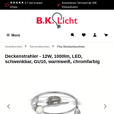
🌟🌟🌟🌟🌟 4,7 bei trusted
Kostenloser Versand ab 30€
alt springen
shops
Einkaufswert
Menü
Innenleuchten
Deckenleuchten
Flur Deckenleuchten
Deckenstrahler - 12W, 1000lm, LED,
schwenkbar, GU10, warmweiß, chromfarbig
Bildergalerie überspringen