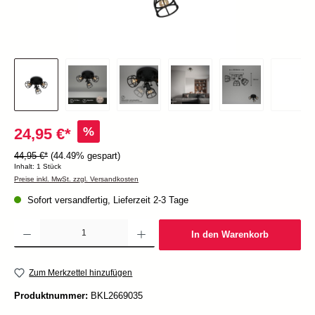
%
24,95 €*
44,95 €*
(44.49% gespart)
Inhalt:
1 Stück
Preise inkl. MwSt. zzgl. Versandkosten
Sofort versandfertig, Lieferzeit 2-3 Tage
Produkt Anzahl: Gib den gewünschten Wert ein oder benutze die Schaltflächen um die Anzah
In den Warenkorb
Zum Merkzettel hinzufügen
Produktnummer:
BKL2669035