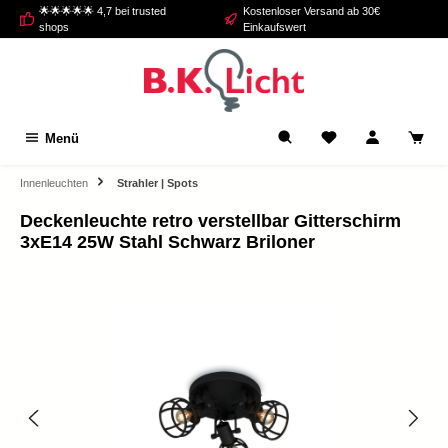
🌟🌟🌟🌟🌟 4,7 bei trusted
Kostenloser Versand ab 30€
alt springen
shops
Einkaufswert
Menü
Innenleuchten
Strahler | Spots
Deckenleuchte retro verstellbar Gitterschirm
3xE14 25W Stahl Schwarz Briloner
Bildergalerie überspringen