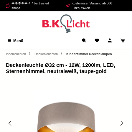
🌟🌟🌟🌟🌟 4,7 bei trusted
Kostenloser Versand ab 30€
alt springen
shops
Einkaufswert
Menü
Innenleuchten
Deckenleuchten
Kinderzimmer Deckenlampen
Deckenleuchte Ø32 cm - 12W, 1200lm, LED,
Sternenhimmel, neutralweiß, taupe-gold
Bildergalerie überspringen