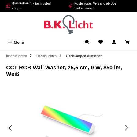
🌟🌟🌟🌟🌟 4,7 bei trusted
Kostenloser Versand ab 30€
alt springen
shops
Einkaufswert
Menü
Innenleuchten
Tischleuchten
Tischlampen dimmbar
CCT RGB Wall Washer, 25,5 cm, 9 W, 850 lm,
Weiß
Bildergalerie überspringen