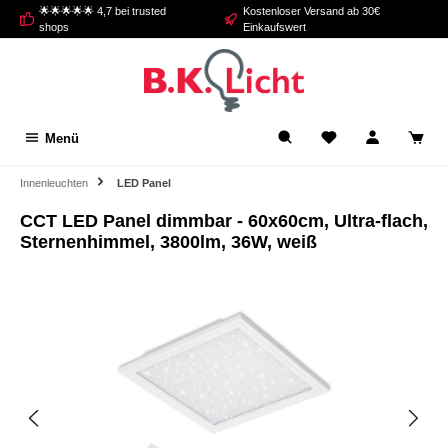
🌟🌟🌟🌟🌟 4,7 bei trusted
Kostenloser Versand ab 30€
alt springen
shops
Einkaufswert
Menü
Innenleuchten
LED Panel
CCT LED Panel dimmbar - 60x60cm, Ultra-flach,
Sternenhimmel, 3800lm, 36W, weiß
Bildergalerie überspringen