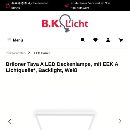
🌟🌟🌟🌟🌟 4,7 bei trusted
Kostenloser Versand ab 30€
alt springen
shops
Einkaufswert
Menü
Innenleuchten
LED Panel
Briloner Tava A LED Deckenlampe, mit EEK A
Lichtquelle*, Backlight, Weiß
Bildergalerie überspringen