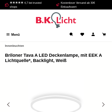
🌟🌟🌟🌟🌟 4,7 bei trusted
Kostenloser Versand ab 30€
alt springen
shops
Einkaufswert
Menü
Innenleuchten
Briloner Tava A LED Deckenlampe, mit EEK A
Lichtquelle*, Backlight, Weiß
Bildergalerie überspringen