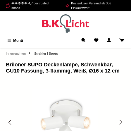
🌟🌟🌟🌟🌟 4,7 bei trusted
Kostenloser Versand ab 30€
alt springen
shops
Einkaufswert
Menü
Innenleuchten
Strahler | Spots
Briloner SUPO Deckenlampe, Schwenkbar,
GU10 Fassung, 3-flammig, Weiß, Ø16 x 12 cm
Bildergalerie überspringen