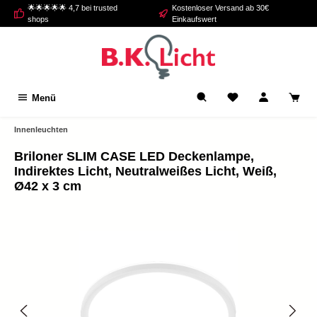
🌟🌟🌟🌟🌟 4,7 bei trusted
Kostenloser Versand ab 30€
alt springen
shops
Einkaufswert
Menü
Innenleuchten
Briloner SLIM CASE LED Deckenlampe,
Indirektes Licht, Neutralweißes Licht, Weiß,
Ø42 x 3 cm
Bildergalerie überspringen