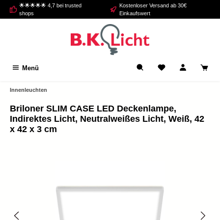
🌟🌟🌟🌟🌟 4,7 bei trusted
Kostenloser Versand ab 30€
alt springen
shops
Einkaufswert
Menü
Innenleuchten
Briloner SLIM CASE LED Deckenlampe,
Indirektes Licht, Neutralweißes Licht, Weiß, 42
x 42 x 3 cm
Bildergalerie überspringen