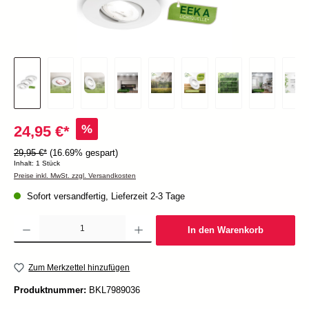
%
24,95 €*
29,95 €*
(16.69% gespart)
Inhalt:
1 Stück
Preise inkl. MwSt. zzgl. Versandkosten
Sofort versandfertig, Lieferzeit 2-3 Tage
Produkt Anzahl: Gib den gewünschten Wert ein oder benutze die Schaltflächen um die Anzah
In den Warenkorb
Zum Merkzettel hinzufügen
Produktnummer:
BKL7989036