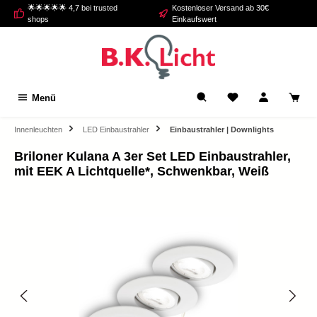
🌟🌟🌟🌟🌟 4,7 bei trusted
Kostenloser Versand ab 30€
alt springen
shops
Einkaufswert
Menü
Innenleuchten
LED Einbaustrahler
Einbaustrahler | Downlights
Briloner Kulana A 3er Set LED Einbaustrahler,
mit EEK A Lichtquelle*, Schwenkbar, Weiß
Bildergalerie überspringen