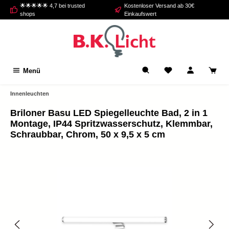
🌟🌟🌟🌟🌟 4,7 bei trusted
Kostenloser Versand ab 30€
alt springen
shops
Einkaufswert
Menü
Innenleuchten
Briloner Basu LED Spiegelleuchte Bad, 2 in 1
Montage, IP44 Spritzwasserschutz, Klemmbar,
Schraubbar, Chrom, 50 x 9,5 x 5 cm
Bildergalerie überspringen