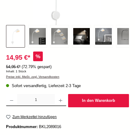
%
14,95 €*
54,95 €*
(72.79% gespart)
Inhalt:
1 Stück
Preise inkl. MwSt. zzgl. Versandkosten
Sofort versandfertig, Lieferzeit 2-3 Tage
Produkt Anzahl: Gib den gewünschten Wert ein oder benutze die Schaltflächen um die Anzah
In den Warenkorb
Zum Merkzettel hinzufügen
Produktnummer:
BKL2089016