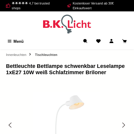
🌟🌟🌟🌟🌟 4,7 bei trusted
Kostenloser Versand ab 30€
alt springen
shops
Einkaufswert
Menü
Innenleuchten
Tischleuchten
Bettleuchte Bettlampe schwenkbar Leselampe
1xE27 10W weiß Schlafzimmer Briloner
Bildergalerie überspringen