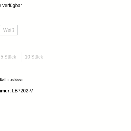
 verfügbar
hlen
Weiß
ption ist zurzeit nicht verfügbar.)
(Diese Option ist zurzeit nicht verfügbar.)
swählen
5 Stück
10 Stück
tion ist zurzeit nicht verfügbar.)
(Diese Option ist zurzeit nicht verfügbar.)
(Diese Option ist zurzeit nicht verfügbar.)
tel hinzufügen
mmer:
LB7202-V