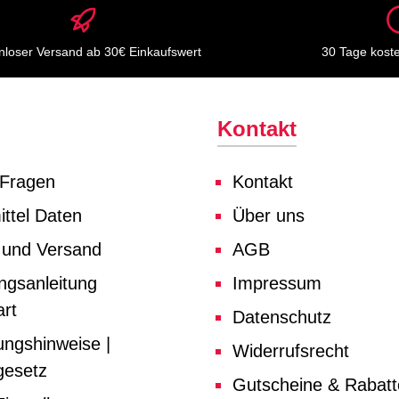
nloser Versand ab 30€ Einkaufswert
30 Tage kost
Kontakt
 Fragen
Kontakt
ttel Daten
Über uns
 und Versand
AGB
ngsanleitung
Impressum
rt
Datenschutz
ungshinweise |
Widerrufsrecht
gesetz
Gutscheine & Rabat