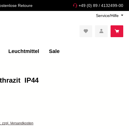
ostenlose Retoure
+49 (0) 89 / 4132499-00
Service/Hilfe
Leuchtmittel
Sale
razit  IP44
t. zzgl. Versandkosten