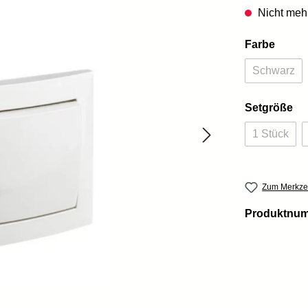
Nicht mehr
auswä
Farbe
Schwarz
(Diese O
au
Setgröße
1 Stück
(Diese Op
Zum Merkzet
Produktnu