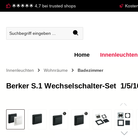
🌟🌟🌟🌟🌟 4,7 bei trusted shops
Kosten
springen
Zur Hauptnavigation springen
Home
Innenleuchten
Innenleuchten
Wohnräume
Badezimmer
Berker S.1 Wechselschalter-Set  1/5/1
Bildergalerie überspringen