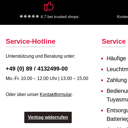
🌟🌟🌟🌟🌟 4,7 bei trusted shops
Koste
Service-Hotline
Service
Unterstützung und Beratung unter:
Häufige
+49 (0) 89 / 4132499-00
Leuchtmi
Mo.-Fr. 10.00 – 12.00 Uhr | 13.00 – 15.00
Zahlung
Bedienu
Oder über unser
Kontaktformular
.
Tuyasma
Entsorg
Vertrag widerrufen
Batterie