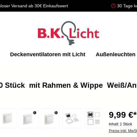
loser Versand ab 30€ Einkaufswert
30 Tage k
Deckenventilatoren mit Licht
Außenleuchten
0 Stück  mit Rahmen & Wippe  Weiß/Anth
9,99 €*
Inhalt:
1 Stück
Preise inkl. MwS