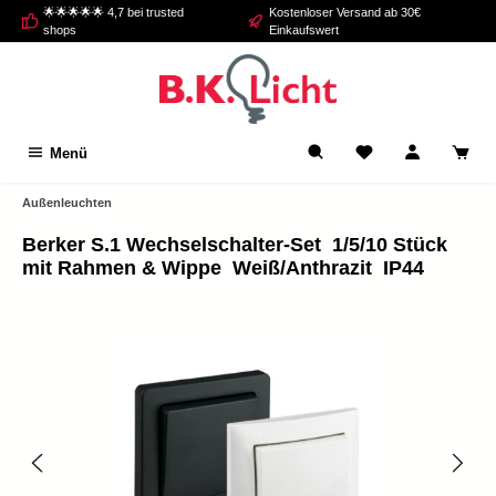
🌟🌟🌟🌟🌟 4,7 bei trusted
Kostenloser Versand ab 30€
alt springen
shops
Einkaufswert
Menü
Außenleuchten
Berker S.1 Wechselschalter-Set  1/5/10 Stück 
mit Rahmen & Wippe  Weiß/Anthrazit  IP44
Bildergalerie überspringen