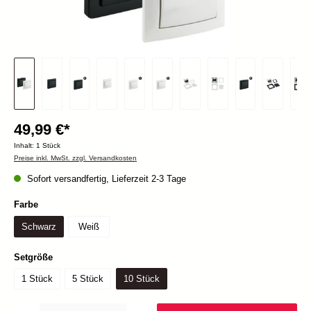
49,99 €*
Inhalt:
1 Stück
Preise inkl. MwSt. zzgl. Versandkosten
Sofort versandfertig, Lieferzeit 2-3 Tage
auswählen
Farbe
Schwarz
Weiß
auswählen
Setgröße
1 Stück
5 Stück
10 Stück
Produkt Anzahl: Gib den gewünschten Wert ein oder benutze die Schaltflächen um die Anzah