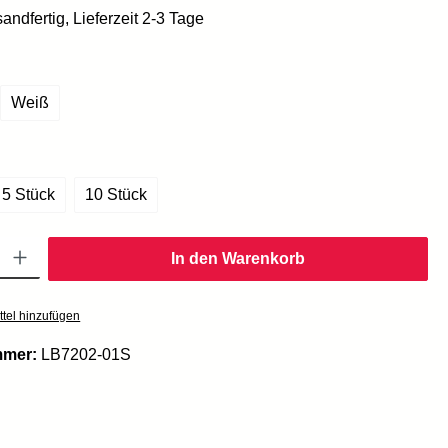
andfertig, Lieferzeit 2-3 Tage
hlen
Weiß
swählen
5 Stück
10 Stück
Gib den gewünschten Wert ein oder benutze die Schaltflächen um die Anzahl zu er
In den Warenkorb
tel hinzufügen
mmer:
LB7202-01S