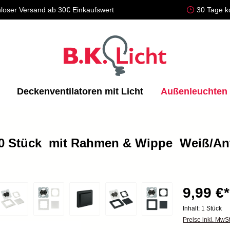
loser Versand ab 30€ Einkaufswert
30 Tage k
Deckenventilatoren mit Licht
Außenleuchten
0 Stück  mit Rahmen & Wippe  Weiß/Anth
9,99 €*
Inhalt:
1 Stück
Preise inkl. MwS