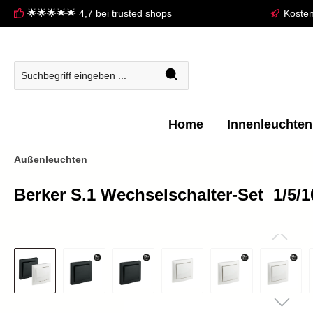
🌟🌟🌟🌟🌟 4,7 bei trusted shops
Kosten
springen
Zur Hauptnavigation springen
Home
Innenleuchten
Außenleuchten
Berker S.1 Wechselschalter-Set  1/5/1
Bildergalerie überspringen