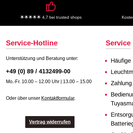
🌟🌟🌟🌟🌟 4,7 bei trusted shops
Koste
Service-Hotline
Service
Unterstützung und Beratung unter:
Häufige
+49 (0) 89 / 4132499-00
Leuchtmi
Mo.-Fr. 10.00 – 12.00 Uhr | 13.00 – 15.00
Zahlung
Bedienu
Oder über unser
Kontaktformular
.
Tuyasma
Entsorg
Vertrag widerrufen
Batterie