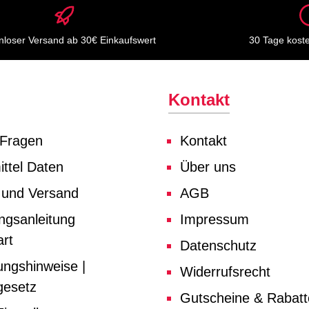
nloser Versand ab 30€ Einkaufswert
30 Tage kost
Kontakt
 Fragen
Kontakt
ttel Daten
Über uns
 und Versand
AGB
ngsanleitung
Impressum
rt
Datenschutz
ungshinweise |
Widerrufsrecht
gesetz
Gutscheine & Rabat