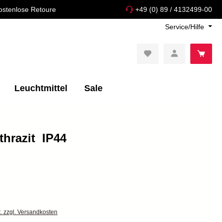
ostenlose Retoure
+49 (0) 89 / 4132499-00
Service/Hilfe
Leuchtmittel
Sale
razit  IP44
t. zzgl. Versandkosten