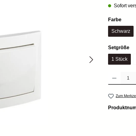
Sofort vers
auswä
Farbe
Schwarz
au
Setgröße
1 Stück
Produkt Anzahl: 
Zum Merkzet
Produktnu