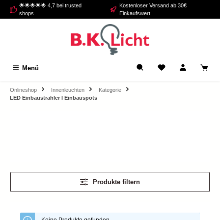
🌟🌟🌟🌟🌟 4,7 bei trusted
Kostenloser Versand ab 30€
alt springen
shops
Einkaufswert
Menü
Onlineshop
Innenleuchten
Kategorie
LED Einbaustrahler I Einbauspots
Produkte filtern